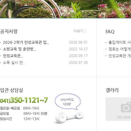
공지사항
FAQ
더보기
2026-2학기 인성교육관 입..
2026.06.01
출입게이트 사
소방교육 및 훈련방..
2022.10.27
점호는 어떻게
인성교육관..
2020.09.17
인성교육관 개
소독 실시 안..
2026.07.30
입관 상담실
갤러리