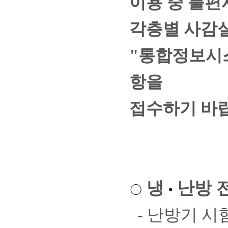
이용 중 불편
각층별 사감
"통합정보시
항을
접수하기 바
냉
난방
○
•
- 난방기 시