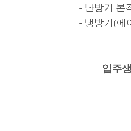
- 난방기 본
- 냉방기(에어
입주생