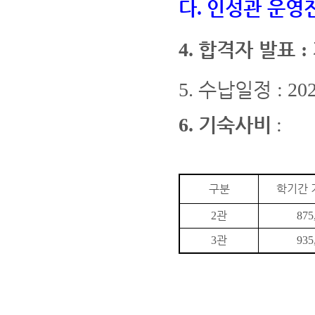
다
인성관 운영
.
합격자 발표
4.
:
수납일정
5.
: 20
기숙사비
6.
:
구분
학기간 
관
2
875
관
3
935