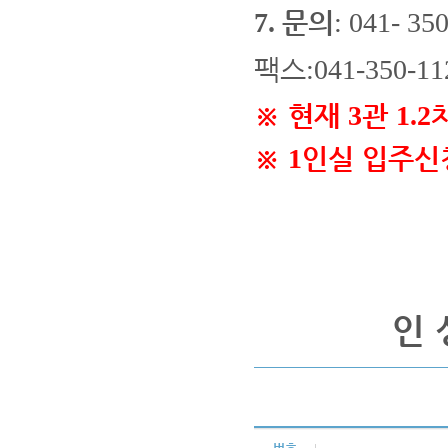
문의
7.
: 041- 35
팩스
:041-350-11
※
현재
관
3
1.2
※
인실 입주신
1
인 