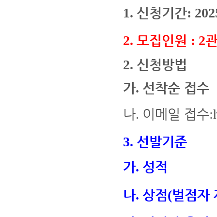
신청기간
1.
:
2025
모집인원
2.
: 2
신청방법
2.
가
선착순 접수
.
나
이메일 접수
.
:
선발기준
3.
가
성적
.
나
상점
벌점자 
.
(