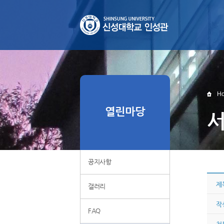
H
열린마당
공지사항
제
갤러리
작
FAQ