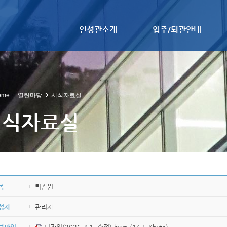
인성관소개
입주/퇴관안내
ome
열린마당
서식자료실
서식자료실
목
퇴관원
성자
관리자