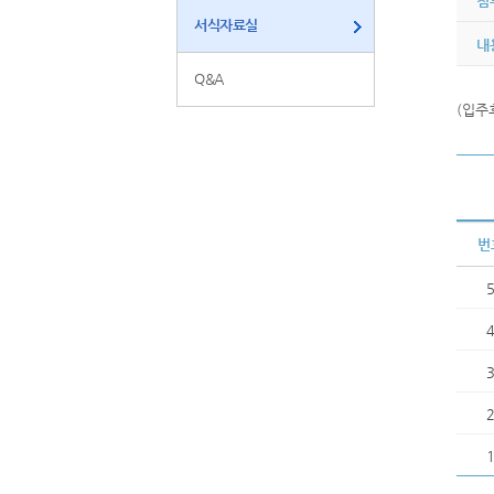
첨
서식자료실
내
Q&A
(입주
번