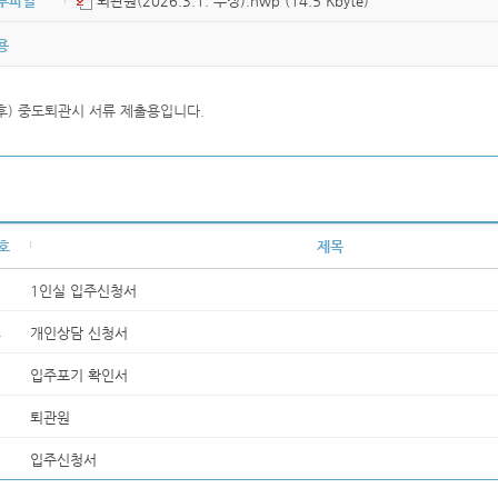
부파일
퇴관원(2026.3.1. 수정).hwp (14.5 Kbyte)
용
후) 중도퇴관시 서류 제출용입니다.
호
제목
5
1인실 입주신청서
4
개인상담 신청서
3
입주포기 확인서
2
퇴관원
1
입주신청서