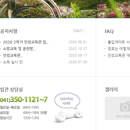
공지사항
FAQ
더보기
2026-2학기 인성교육관 입..
2026.06.01
출입게이트 사
소방교육 및 훈련방..
2022.10.27
점호는 어떻게
인성교육관..
2020.09.17
인성교육관 개
소독 실시 안..
2026.07.30
입관 상담실
갤러리